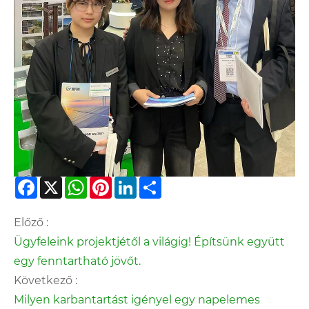
Facebook
X
WhatsApp
Pinterest
LinkedIn
Share
Előző :
Ügyfeleink projektjétől a világig! Építsünk együtt
egy fenntartható jövőt.
Következő :
Milyen karbantartást igényel egy napelemes