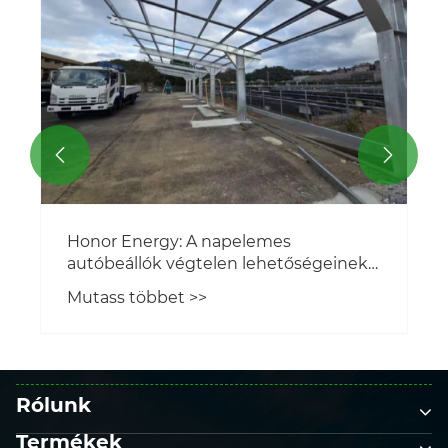


Honor Energy: A napelemes
autóbeállók végtelen lehetőségeinek
újradefiniálása
Mutass többet >>
Rólunk
Termékek