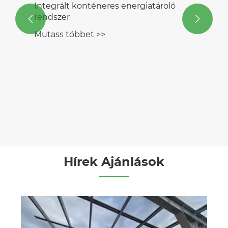
Integrált konténeres energiatároló
rendszer


Mutass többet >>
Hírek Ajánlások