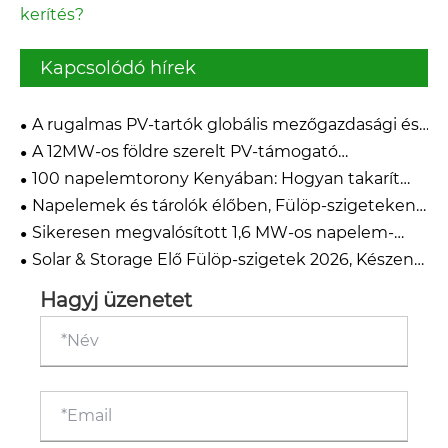
kerítés?
Kapcsolódó hírek
A rugalmas PV-tartók globális mezőgazdasági és
összetett terepprojekteket vezetnek
A 12MW-os földre szerelt PV-támogató
szállítmány elkészült
100 napelemtorony Kenyában: Hogyan takarít
meg a SOLARFARM évente 1,2 millió liter gázolajat
Napelemek és tárolók élőben, Fülöp-szigeteken
2026
Sikeresen megvalósított 1,6 MW-os napelem-
szerelési projektet Afrikában
Solar & Storage Élő Fülöp-szigetek 2026, Készen
állunk!
Hagyj üzenetet