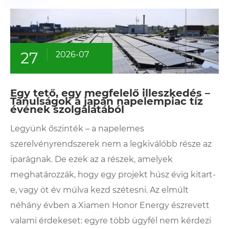
27
2026-07
Egy tető, egy megfelelő illeszkedés –
Tanulságok a japán napelempiac tíz
évének szolgálatából
Legyünk őszinték – a napelemes
szerelvényrendszerek nem a legkiválóbb része az
iparágnak. De ezek az a részek, amelyek
meghatározzák, hogy egy projekt húsz évig kitart-
e, vagy öt év múlva kezd szétesni. Az elmúlt
néhány évben a Xiamen Honor Energy észrevett
valami érdekeset: egyre több ügyfél nem kérdezi