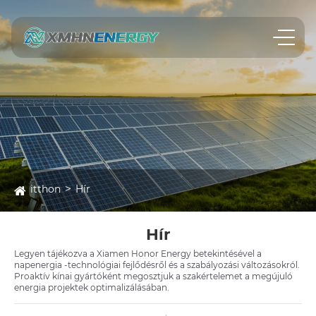
itthon
Hír
Hír
Legyen tájékozva a Xiamen Honor Energy betekintésével a
napenergia -technológiai fejlődésről és a szabályozási változásokról.
Proaktív kínai gyártóként megosztjuk a szakértelemet a megújuló
energia projektek optimalizálásában.