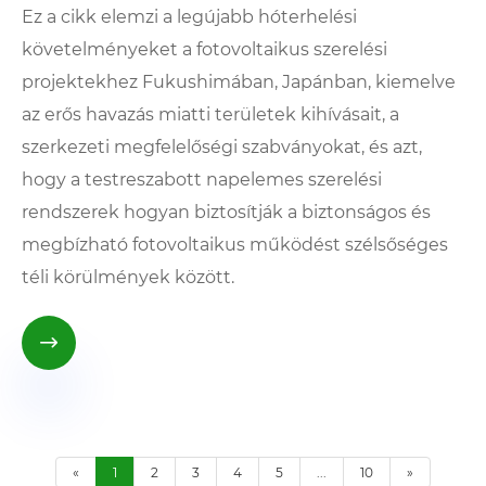
Ez a cikk elemzi a legújabb hóterhelési
követelményeket a fotovoltaikus szerelési
projektekhez Fukushimában, Japánban, kiemelve
az erős havazás miatti területek kihívásait, a
szerkezeti megfelelőségi szabványokat, és azt,
hogy a testreszabott napelemes szerelési
rendszerek hogyan biztosítják a biztonságos és
megbízható fotovoltaikus működést szélsőséges
téli körülmények között.

«
1
2
3
4
5
...
10
»