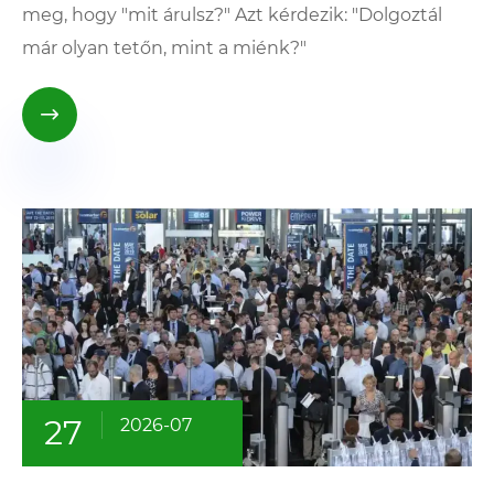
meg, hogy "mit árulsz?" Azt kérdezik: "Dolgoztál
már olyan tetőn, mint a miénk?"

27
2026-07