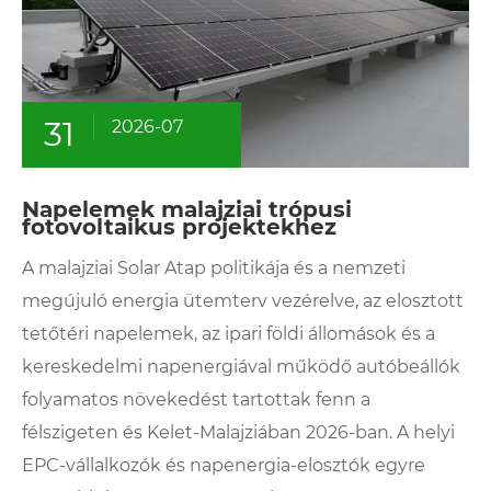
31
2026-07
Napelemek malajziai trópusi
fotovoltaikus projektekhez
A malajziai Solar Atap politikája és a nemzeti
megújuló energia ütemterv vezérelve, az elosztott
tetőtéri napelemek, az ipari földi állomások és a
kereskedelmi napenergiával működő autóbeállók
folyamatos növekedést tartottak fenn a
félszigeten és Kelet-Malajziában 2026-ban. A helyi
EPC-vállalkozók és napenergia-elosztók egyre